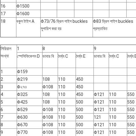
16
Φ1500
17
Φ1600
18
বকুল টাইপ A
Φ73/76 ড্রিল পাইপ buckles
Φ83 ড্রিল পাইপ buckles
সুপারিশ করা হয়
প্রস্তাবিত
সিরিয়াল
1
8
9
সংখ্যা
স্পেসিফিকেশন D
ডাবার বি
দৈর্ঘ্য C
দৈর্ঘ্য E
ডাবার বি
দৈর্ঘ্য C
দৈর্ঘ্য 
1
Φ159
2
Φ219
108
110
450
3
Φ২৭৩
Φ108
110
450
4
Φ325
108
110
450
Φ121
110
550
5
Φ425
108
110
500
Φ121
110
550
6
Φ529
Φ108
110
500
Φ121
110
550
7
Φ630
Φ108
110
500
121
110
550
8
Φ670
Φ108
110
500
Φ121
110
550
9
Φ770
Φ108
110
500
Φ121
110
550