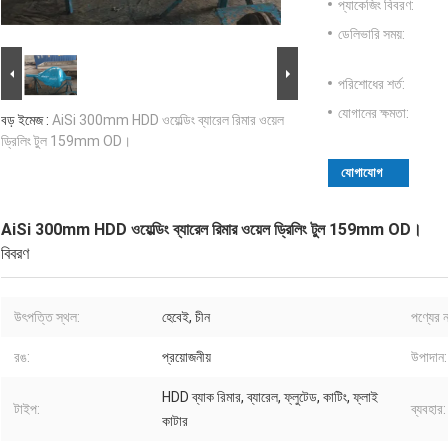
প্যাকেজিং বিবরণ:
ডেলিভারি সময়:
পরিশোধের শর্ত:
যোগানের ক্ষমতা:
বড় ইমেজ :
AiSi 300mm HDD ওয়েল্ডিং ব্যারেল রিমার ওয়েল
ড্রিলিং টুল 159mm OD।
যোগাযোগ
AiSi 300mm HDD ওয়েল্ডিং ব্যারেল রিমার ওয়েল ড্রিলিং টুল 159mm OD।
বিবরণ
উৎপত্তি স্থল:
হেবেই, চীন
পণ্যের ন
রঙ:
প্রয়োজনীয়
উপাদান:
HDD ব্যাক রিমার, ব্যারেল, ফ্লুটেড, কাটিং, ফ্লাই
টাইপ:
ব্যবহার:
কাটার