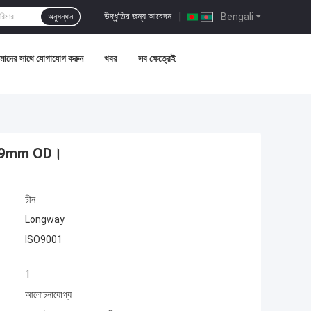
উদ্ধৃতির জন্য আবেদন
|
Bengali
অনুসন্ধান
াদের সাথে যোগাযোগ করুন
খবর
সব ক্ষেত্রেই
ল 159mm OD।
চীন
Longway
ISO9001
1
আলোচনাযোগ্য