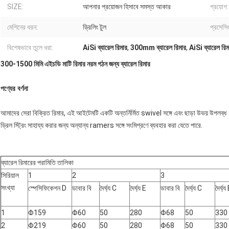
SIZE:
আপনার প্রয়োজন হিসাবে সমস্ত আকার
প্রয়োগ:
মেশিনের ধরন:
ড্রিলিং টুল
প্রসেসি
বিশেষভাবে তুলে ধরা:
AiSi ব্যারেল রিমার
,
300mm ব্যারেল রিমার
,
AiSi ব্যারেল র
300-1500 মিমি এইচডি মাটি রিমার নরম গঠন জন্য ব্যারেল রিমার
পণ্যের বর্ণনা
আমাদের সেরা বিক্রিত রিমার, এই আইটেমটি একটি অন্তর্নির্মিত swivel সঙ্গে এবং ছাড়া উভয় উপলব্ধ
ড্রিল স্ট্রিং সাহায্য করার জন্য অন্যান্য ramers সঙ্গে সংমিশ্রণে ব্যবহার করা যেতে পারে.
ব্যারেল রিমারের পরামিতি তালিকা
সিরিয়াল
1
2
3
সংখ্যা
স্পেসিফিকেশন D
ডাবার বি
দৈর্ঘ্য C
দৈর্ঘ্য E
ডাবার বি
দৈর্ঘ্য C
দৈর্ঘ্য
1
Φ159
Φ60
50
280
Φ68
50
330
2
Φ219
Φ60
50
280
Φ68
50
330