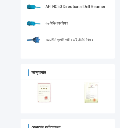
API NC50 Directional Drill Reamer
২৬ ইঞ্চি রক রিমার
১৯১মিমি ফ্লাই কাটার এইচডিডি রিমার
সাক্ষ্যদান
ক্রেতার পর্যালোচনা