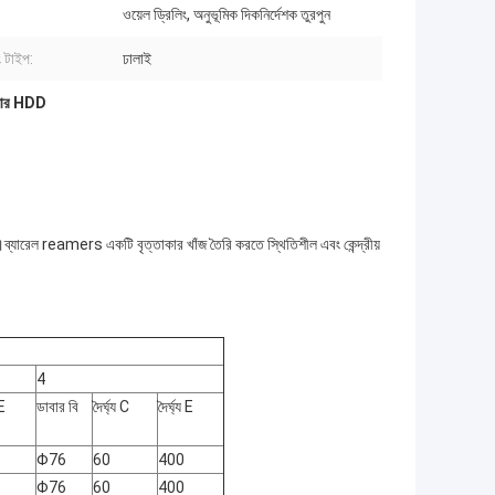
ওয়েল ড্রিলিং, অনুভূমিক দিকনির্দেশক তুরপুন
ং টাইপ:
ঢালাই
িমার HDD
।ব্যারেল reamers একটি বৃত্তাকার খাঁজ তৈরি করতে স্থিতিশীল এবং কেন্দ্রীয়
4
 E
ডাবার বি
দৈর্ঘ্য C
দৈর্ঘ্য E
Φ76
60
400
Φ76
60
400