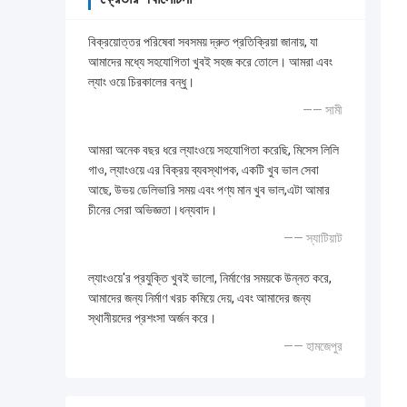
বিক্রয়োত্তর পরিষেবা সবসময় দ্রুত প্রতিক্রিয়া জানায়, যা
আমাদের মধ্যে সহযোগিতা খুবই সহজ করে তোলে। আমরা এবং
ল্যাং ওয়ে চিরকালের বন্ধু।
—— সামী
আমরা অনেক বছর ধরে ল্যাংওয়ে সহযোগিতা করেছি, মিসেস লিলি
গাও, ল্যাংওয়ে এর বিক্রয় ব্যবস্থাপক, একটি খুব ভাল সেবা
আছে, উভয় ডেলিভারি সময় এবং পণ্য মান খুব ভাল,এটা আমার
চীনের সেরা অভিজ্ঞতা।ধন্যবাদ।
—— স্যাটিয়াট
ল্যাংওয়ে'র প্রযুক্তি খুবই ভালো, নির্মাণের সময়কে উন্নত করে,
আমাদের জন্য নির্মাণ খরচ কমিয়ে দেয়, এবং আমাদের জন্য
স্থানীয়দের প্রশংসা অর্জন করে।
—— হামজেপুর