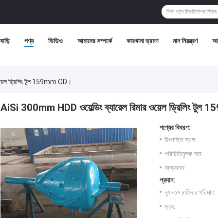
বাড়ি
পণ্য
ভিডিও
আমাদের সম্পর্কে
কারখানা ভ্রমণ
মান নিয়ন্ত্রণ
আম
ওয়েল ড্রিলিং টুল 159mm OD।
AiSi 300mm HDD ওয়েল্ডিং ব্যারেল রিমার ওয়েল ড্রিলিং টু
পণ্যের বিবরণ:
উৎপত্তি স্থল:
পরিচিতিমুলক নাম:
সাক্ষ্যদান:
প্রদান:
ন্যূনতম চাহিদার পরিমাণ:
মূল্য: