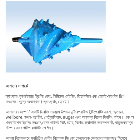
আমাদের সম্পর্কে
ল্যাংফ্যাং বুডউইজার ড্রিলিং কোং, লিমিটেড বেইজিং, তিয়ানজিন এবং হেবেই-ইয়ংকিং শিল্প
অঞ্চলের কেন্দ্রে অবস্থিত। ল্যাংফ্যাং, হেবেই।
আমাদের কোম্পানি একটি ড্রিলিং সরঞ্জাম উত্পাদন এন্টারপ্রাইজ ইন্টিগ্রেটিং নকশা, ভূতত্ত্ব,
wellbore, ডবল-প্রাচীর, পেট্রোলিয়াম, auger এবং অন্যান্য বিশেষ ড্রিলিং পাইপ। এবং অ
খনন বিশেষ ড্রিলিং সরঞ্জাম,যেমন পাইলট বিট, রটার, রিমার, জ্বালানি সংরক্ষণকারী, বায়ুসংক্রান্ত
টেম্পার এবং পাইপ ব্লাস্টিং মেশিন।
আমরা বিশেষভাবে সুপরিচিত দেশীয় বিশেষজ্ঞ মিঃ ঝো শেনফেংকে জেনারেল ম্যানেজার হিসেবে