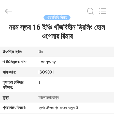
Langfang
Baiwei
Drill
Co.,
Ltd..
এইচডিডি রিমার
All
Rights
Reserved.
নরম স্তর 16 ইঞ্চি খাঁজবিহীন ড্রিলিং হোল
বাড়ি
ওপেনার রিমার
পণ্য
উৎপত্তি স্থল:
চীন
ভিডিও
পরিচিতিমুলক নাম:
Longway
সাক্ষ্যদান:
ISO9001
আমাদের
ন্যূনতম চাহিদার
1
সম্পর্কে
পরিমাণ:
মূল্য:
আলোচনাযোগ্য
কারখানা
প্যাকেজিং বিবরণ:
ক্লায়েন্টদের প্রয়োজন অনুযায়ী
ভ্রমণ