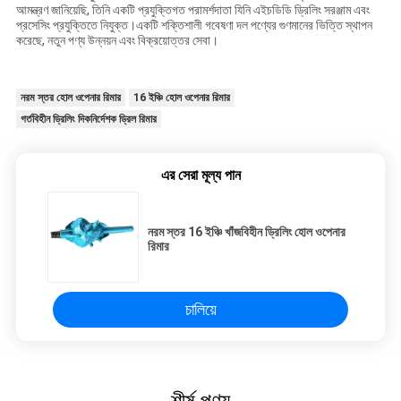
আমন্ত্রণ জানিয়েছি, তিনি একটি প্রযুক্তিগত পরামর্শদাতা যিনি এইচডিডি ড্রিলিং সরঞ্জাম এবং
প্রসেসিং প্রযুক্তিতে নিযুক্ত।একটি শক্তিশালী গবেষণা দল পণ্যের গুণমানের ভিত্তি স্থাপন
করেছে, নতুন পণ্য উন্নয়ন এবং বিক্রয়োত্তর সেবা।
নরম স্তর হোল ওপেনার রিমার
16 ইঞ্চি হোল ওপেনার রিমার
গর্তবিহীন ড্রিলিং দিকনির্দেশক ড্রিল রিমার
এর সেরা মূল্য পান
নরম স্তর 16 ইঞ্চি খাঁজবিহীন ড্রিলিং হোল ওপেনার
রিমার
চালিয়ে