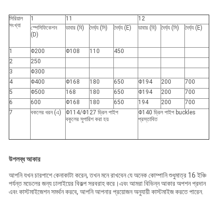
সিরিয়াল
1
11
12
সংখ্যা
স্পেসিফিকেশন
ডাবার (বি)
দৈর্ঘ্য (সি)
দৈর্ঘ্য (E)
ডাবার (বি)
দৈর্ঘ্য (সি)
দৈর্ঘ্য (E)
(D)
1
Φ200
Φ108
110
450
2
250
3
Φ300
4
Φ400
Φ168
180
650
Φ194
200
700
5
Φ500
168
180
650
Φ194
200
700
6
600
Φ168
180
650
194
200
700
7
বকলের ধরন (এ)
Φ114/Φ127 ড্রিল পাইপ
Φ140 ড্রিল পাইপ buckles
বকুলের সুপারিশ করা হয়
প্রস্তাবিত
উপলব্ধ আকার
আপনি যখন চারপাশে কেনাকাটা করেন, তখন মনে রাখবেন যে অনেক কোম্পানি শুধুমাত্র 16 ইঞ্চি
পর্যন্ত মডেলের জন্য ঢালাইয়ের বিকল্প সরবরাহ করে।এবং আমরা বিভিন্ন আকার অপশন প্রদান
এবং কাস্টমাইজেশন সমর্থন করবে, আপনি আপনার প্রয়োজন অনুযায়ী কাস্টমাইজ করতে পারেন.