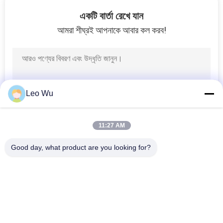
একটি বার্তা রেখে যান
মান
আমরা শীঘ্রই আপনাকে আবার কল করব!
নিয়ন্ত্রণ
67
জলবাহী কুয়ো ড্রিল পাইপ
আমাদের
সাথে
Leo Wu
যোগাযোগ
করুন
11:27 AM
Good day, what product are you looking for?
54
খবর
সব
Ingersoll Rand ড্রিল
পাইপ
সব
এইচডিডি ড্রিল পাইপ
ডাবল ওয়াল ড্রিল পাইপ
ক্ষেত্রেই