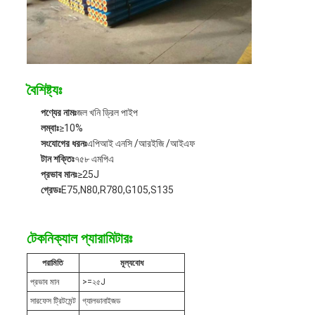
বৈশিষ্ট্যঃ
পণ্যের নামঃ
জল খনি ড্রিল পাইপ
লম্বাঃ
≥10%
সংযোগের ধরনঃ
এপিআই এনসি /আরইজি /আইএফ
টান শক্তিঃ
৭৫৮ এমপিএ
প্রভাব মানঃ
≥25J
গ্রেডঃ
E75,N80,R780,G105,S135
টেকনিক্যাল প্যারামিটারঃ
পরামিতি
মূল্যবোধ
প্রভাব মান
>=২৫J
সারফেস ট্রিটমেন্ট
গ্যালভানাইজড