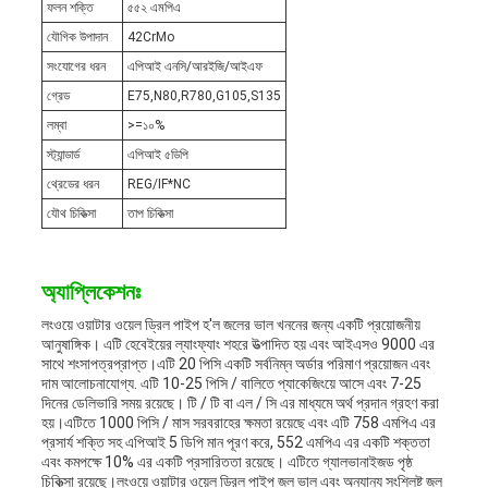
ফলন শক্তি
৫৫২ এমপিএ
যৌগিক উপাদান
42CrMo
সংযোগের ধরন
এপিআই এনসি/আরইজি/আইএফ
গ্রেড
E75,N80,R780,G105,S135
লম্বা
>=১০%
স্ট্যান্ডার্ড
এপিআই ৫ডিপি
থ্রেডের ধরন
REG/IF*NC
যৌথ চিকিত্সা
তাপ চিকিত্সা
অ্যাপ্লিকেশনঃ
লংওয়ে ওয়াটার ওয়েল ড্রিল পাইপ হ'ল জলের ভাল খননের জন্য একটি প্রয়োজনীয়
আনুষাঙ্গিক। এটি হেবেইয়ের ল্যাংফ্যাং শহরে উত্পাদিত হয় এবং আইএসও 9000 এর
সাথে শংসাপত্রপ্রাপ্ত।এটি 20 পিসি একটি সর্বনিম্ন অর্ডার পরিমাণ প্রয়োজন এবং
দাম আলোচনাযোগ্য. এটি 10-25 পিসি / বালিতে প্যাকেজিংয়ে আসে এবং 7-25
দিনের ডেলিভারি সময় রয়েছে। টি / টি বা এল / সি এর মাধ্যমে অর্থ প্রদান গ্রহণ করা
হয়।এটিতে 1000 পিসি / মাস সরবরাহের ক্ষমতা রয়েছে এবং এটি 758 এমপিএ এর
প্রসার্য শক্তি সহ এপিআই 5 ডিপি মান পূরণ করে, 552 এমপিএ এর একটি শক্ততা
এবং কমপক্ষে 10% এর একটি প্রসারিততা রয়েছে। এটিতে গ্যালভানাইজড পৃষ্ঠ
চিকিত্সা রয়েছে।লংওয়ে ওয়াটার ওয়েল ড্রিল পাইপ জল ভাল এবং অন্যান্য সংশ্লিষ্ট জল