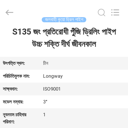
Langfang
Baiwei
Drill
Co.,
জলবাহী কুয়ো ড্রিল পাইপ
Ltd..
All
S135 জং প্রতিরোধী পুঁজি ড্রিলিং পাইপ
বাড়ি
Rights
Reserved.
উচ্চ শক্তি দীর্ঘ জীবনকাল
পণ্য
উৎপত্তি স্থল:
চীন
ভিডিও
পরিচিতিমুলক নাম:
Longway
সাক্ষ্যদান:
ISO9001
আমাদের
মডেল নম্বার:
3"
সম্পর্কে
ন্যূনতম চাহিদার
1
পরিমাণ:
কারখানা