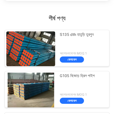
শীর্ষ পণ্য
S135 dth হাতুড়ি তুরপুন
আলোচনাযোগ্য MOQ:1
যোগাযোগ
G105 বিজোড় ড্রিল পাইপ
আলোচনাযোগ্য MOQ:1
যোগাযোগ