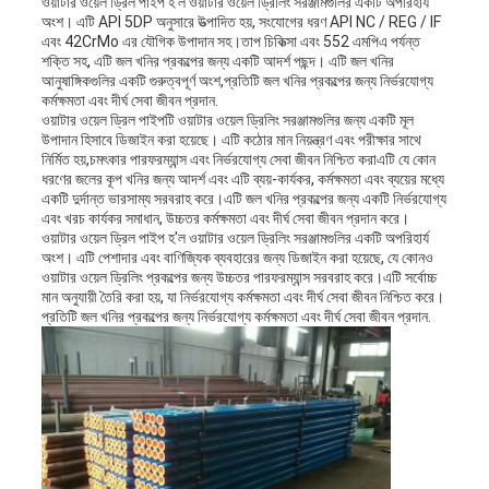
ওয়াটার ওয়েল ড্রিল পাইপ হ'ল ওয়াটার ওয়েল ড্রিলিং সরঞ্জামগুলির একটি অপরিহার্য
অংশ। এটি API 5DP অনুসারে উত্পাদিত হয়, সংযোগের ধরণ API NC / REG / IF
এবং 42CrMo এর যৌগিক উপাদান সহ।তাপ চিকিত্সা এবং 552 এমপিএ পর্যন্ত
শক্তি সহ, এটি জল খনির প্রকল্পের জন্য একটি আদর্শ পছন্দ। এটি জল খনির
আনুষাঙ্গিকগুলির একটি গুরুত্বপূর্ণ অংশ,প্রতিটি জল খনির প্রকল্পের জন্য নির্ভরযোগ্য
কর্মক্ষমতা এবং দীর্ঘ সেবা জীবন প্রদান.
ওয়াটার ওয়েল ড্রিল পাইপটি ওয়াটার ওয়েল ড্রিলিং সরঞ্জামগুলির জন্য একটি মূল
উপাদান হিসাবে ডিজাইন করা হয়েছে। এটি কঠোর মান নিয়ন্ত্রণ এবং পরীক্ষার সাথে
নির্মিত হয়,চমৎকার পারফরম্যান্স এবং নির্ভরযোগ্য সেবা জীবন নিশ্চিত করাএটি যে কোন
ধরণের জলের কূপ খনির জন্য আদর্শ এবং এটি ব্যয়-কার্যকর, কর্মক্ষমতা এবং ব্যয়ের মধ্যে
একটি দুর্দান্ত ভারসাম্য সরবরাহ করে।এটি জল খনির প্রকল্পের জন্য একটি নির্ভরযোগ্য
এবং খরচ কার্যকর সমাধান, উচ্চতর কর্মক্ষমতা এবং দীর্ঘ সেবা জীবন প্রদান করে।
ওয়াটার ওয়েল ড্রিল পাইপ হ'ল ওয়াটার ওয়েল ড্রিলিং সরঞ্জামগুলির একটি অপরিহার্য
অংশ। এটি পেশাদার এবং বাণিজ্যিক ব্যবহারের জন্য ডিজাইন করা হয়েছে, যে কোনও
ওয়াটার ওয়েল ড্রিলিং প্রকল্পের জন্য উচ্চতর পারফরম্যান্স সরবরাহ করে।এটি সর্বোচ্চ
মান অনুযায়ী তৈরি করা হয়, যা নির্ভরযোগ্য কর্মক্ষমতা এবং দীর্ঘ সেবা জীবন নিশ্চিত করে।
প্রতিটি জল খনির প্রকল্পের জন্য নির্ভরযোগ্য কর্মক্ষমতা এবং দীর্ঘ সেবা জীবন প্রদান.