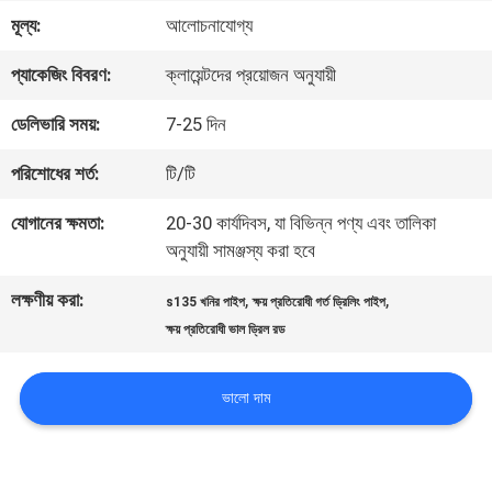
মূল্য:
আলোচনাযোগ্য
ভ্রমণ
প্যাকেজিং বিবরণ:
ক্লায়েন্টদের প্রয়োজন অনুযায়ী
মান
ডেলিভারি সময়:
7-25 দিন
নিয়ন্ত্রণ
পরিশোধের শর্ত:
টি/টি
যোগানের ক্ষমতা:
20-30 কার্যদিবস, যা বিভিন্ন পণ্য এবং তালিকা
আমাদের
অনুযায়ী সামঞ্জস্য করা হবে
সাথে
লক্ষণীয় করা:
,
,
s135 খনির পাইপ
ক্ষয় প্রতিরোধী গর্ত ড্রিলিং পাইপ
ক্ষয় প্রতিরোধী ভাল ড্রিল রড
যোগাযোগ
করুন
ভালো দাম
খবর