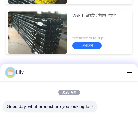
25FT ওয়েল্ডিং ড্রিল পাইপ
আলোচনাযোগ্য MOQ:1
যোগাযোগ
জলবাহী কুয়ো ড্রিল পাইপ
Lily
API G105 OEM DTH ব্ল্যাক ওয়াটার ওয়েল ড্রিল পাইপ ১৬৮মিমি ব্যাস
3:28 AM
এপিআই ফোরজিং S135 Dth ড্রিল রডস তেল কুলিং কেসিং পাইপ 1000mm দৈর্ঘ্য
Good day, what product are you looking for?
API R780 উচ্চ কর্মক্ষমতা সম্পন্ন জল কূপ ড্রিল পাইপ ১২৭মিমি ব্যাস
সব