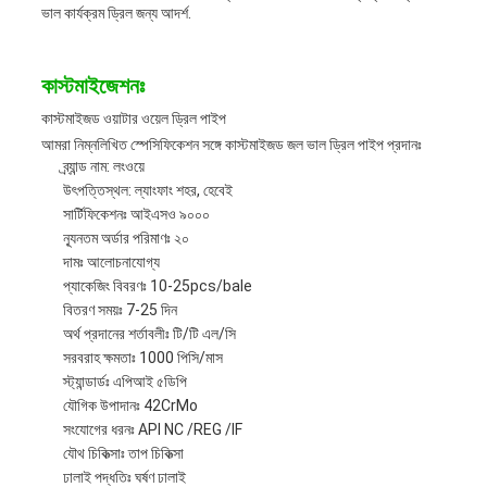
ভাল কার্যক্রম ড্রিল জন্য আদর্শ.
কাস্টমাইজেশনঃ
কাস্টমাইজড ওয়াটার ওয়েল ড্রিল পাইপ
আমরা নিম্নলিখিত স্পেসিফিকেশন সঙ্গে কাস্টমাইজড জল ভাল ড্রিল পাইপ প্রদানঃ
ব্র্যান্ড নাম: লংওয়ে
উৎপত্তিস্থল: ল্যাংফাং শহর, হেবেই
সার্টিফিকেশনঃ আইএসও ৯০০০
ন্যূনতম অর্ডার পরিমাণঃ ২০
দামঃ আলোচনাযোগ্য
প্যাকেজিং বিবরণঃ 10-25pcs/bale
বিতরণ সময়ঃ 7-25 দিন
অর্থ প্রদানের শর্তাবলীঃ টি/টি এল/সি
সরবরাহ ক্ষমতাঃ 1000 পিসি/মাস
স্ট্যান্ডার্ডঃ এপিআই ৫ডিপি
যৌগিক উপাদানঃ 42CrMo
সংযোগের ধরনঃ API NC /REG /IF
যৌথ চিকিত্সাঃ তাপ চিকিত্সা
ঢালাই পদ্ধতিঃ ঘর্ষণ ঢালাই