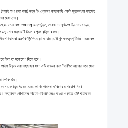
ড (শ্যাফ্ট মাথা রক্ষা করা) নতুন রিং থ্রেডের কাছাকাছি একটি সুইভেল,যা সহজেই
স্থা দেখা দেয়।
থ্রেড তেল smearing অন্তর্ভুক্ত, তারপর সম্পূর্ণরূপে ড্রিল সঙ্গে স্ক্রু,
এড়ানোর জন্য এটি তিনবার পুনরাবৃত্তি করুন।
 পরিধান বা এমনকি ট্রিপিং এড়ানো যায়।এটা খুব গুরুত্বপূর্ণ নির্মাণ সময় বল
থায় আছে কিনা তা মনোযোগ দিতে হবে।
রিল পাইপ বিকৃত করা সহজ হবে যখন এটি ধাক্কা এবং নির্দেশিত হয়,যার ফলে সেবা
কোণ পরিবর্তন।
পরিবর্তন এবং ড্রিলিংয়ের সময় কোণের পরিবর্তনে বিশেষ মনোযোগ দিন।
উচিত। অত্যধিক পোশাকের কারণে পাইপটি ভেঙে যাওয়া এড়াতে এটি পাল্টাভাবে