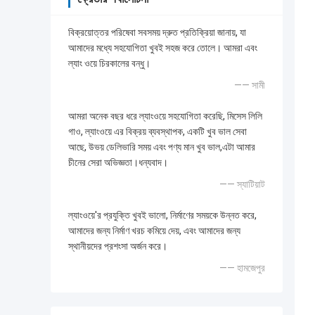
বিক্রয়োত্তর পরিষেবা সবসময় দ্রুত প্রতিক্রিয়া জানায়, যা
আমাদের মধ্যে সহযোগিতা খুবই সহজ করে তোলে। আমরা এবং
ল্যাং ওয়ে চিরকালের বন্ধু।
—— সামী
আমরা অনেক বছর ধরে ল্যাংওয়ে সহযোগিতা করেছি, মিসেস লিলি
গাও, ল্যাংওয়ে এর বিক্রয় ব্যবস্থাপক, একটি খুব ভাল সেবা
আছে, উভয় ডেলিভারি সময় এবং পণ্য মান খুব ভাল,এটা আমার
চীনের সেরা অভিজ্ঞতা।ধন্যবাদ।
—— স্যাটিয়াট
ল্যাংওয়ে'র প্রযুক্তি খুবই ভালো, নির্মাণের সময়কে উন্নত করে,
আমাদের জন্য নির্মাণ খরচ কমিয়ে দেয়, এবং আমাদের জন্য
স্থানীয়দের প্রশংসা অর্জন করে।
—— হামজেপুর