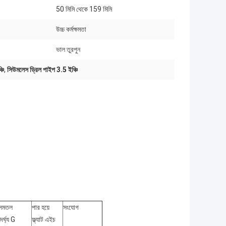
50 মিমি থেকে 159 মিমি
উচ্চ কর্মক্ষমতা
ভাল তুরপুন
চি
,
সিউমলেস ড্রিল পাইপ 3.5 ইঞ্চি
সমতল
পার হয়ে
সংযোগ
দৈর্ঘ্য G
ফ্ল্যাট এইচ