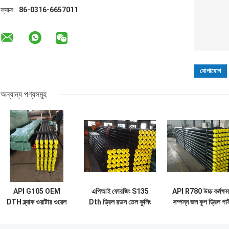
ফ্যাক্স:
86-0316-6657011
অন্যান্য পণ্যসমূহ
API G105 OEM
এপিআই ফোরজিং S135
API R780 উচ্চ কর্মক্ষম
DTH ব্ল্যাক ওয়াটার ওয়েল
Dth ড্রিল রডস তেল কুলিং
সম্পন্ন জল কূপ ড্রিল পা
ড্রিল পাইপ ১৬৮মিমি ব্যাস
কেসিং পাইপ 1000mm
১২৭মিমি ব্যাস
দৈর্ঘ্য