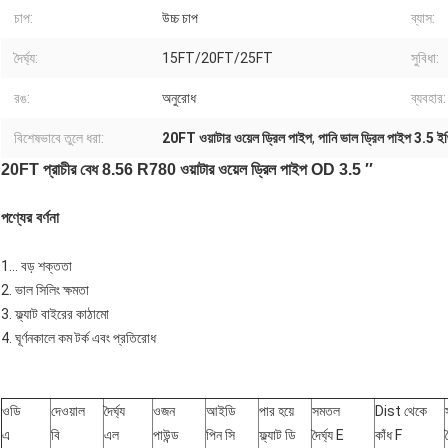
চাপ:
উচ্চ চাপ
ব্যাস:
দৈর্ঘ্য:
15FT/20FT/25FT
সুবিধা:
রঙ:
অনুরোধ
ব্যবহার:
বিশেষভাবে তুলে ধরা:
20FT ওয়াটার ওয়েল ড্রিল পাইপ
,
পানি ভাল ড্রিল পাইপ 3.5 ইঞ্
20FT প্রাচীর বেধ 8.56 R780 ওয়াটার ওয়েল ড্রিল পাইপ OD 3.5 ′′
পণ্যের বর্ণনা
1... বড় শক্ততা
2. ভাল সিলিং ক্ষমতা
3. ফ্ল্যাট বাইরের কাঠামো
4. ঘূর্ণনকালে কম টর্ক এবং প্রতিরোধ
ওডি
দেওয়াল
দৈর্ঘ্য
ওজন
আইডি
পার হয়ে
সমতল
Dist থেকে
এ
বি
এল
পাউন্ড
পিন সি
ফ্ল্যাট ডি
দৈর্ঘ্য E
কাঁধ F