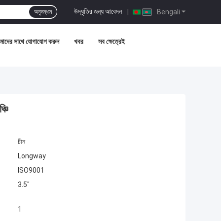
উদ্ধৃতির জন্য আবেদন
|
Bengali
অনুসন্ধান
াদের সাথে যোগাযোগ করুন
খবর
সব ক্ষেত্রেই
্চি
চীন
Longway
ISO9001
3.5"
1