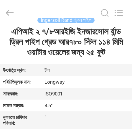
Langfang
Baiwei
Drill
Co.,
Ltd..
Ingersoll Rand ড্রিল পাইপ
All
Rights
Reserved.
এপিআই ২ ৭/৮আরইজি ইনজারসোল র্যান্ড
বাড়ি
ড্রিল পাইপ গ্রেড আর৭৮০ স্টিল ১১৪ মিমি
পণ্য
ওয়াটার ওয়েলের জন্য ২৫ ফুট
ভিডিও
উৎপত্তি স্থল:
চীন
পরিচিতিমুলক নাম:
Longway
আমাদের
সাক্ষ্যদান:
ISO9001
সম্পর্কে
মডেল নম্বার:
4.5"
কারখানা
ন্যূনতম চাহিদার
1
পরিমাণ:
ভ্রমণ