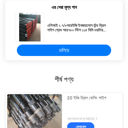
এর সেরা মূল্য পান
এপিআই ২ ৭/৮আরইজি ইনজারসোল র্যান্ড ড্রিল
পাইপ গ্রেড আর৭৮০ স্টিল ১১৪ মিমি ওয়াটার
ওয়েলের জন্য ২৫ ফুট
চালিয়ে
শীর্ষ পণ্য
20 ইঞ্চি ড্রিল কেসিং পাইপ
আলোচনাযোগ্য MOQ:1
যোগাযোগ