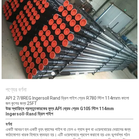
সাইট
ম্যাপ
PRIVACY
POLICY
পণ্যের বর্ণনা
API 2 7/8REG Ingersoll Rand ড্রিল পাইপ গ্রেড R780 স্টিল 114mm কালো
জল কূপের জন্য 25FT
উচ্চ স্থায়িত্ব প্রস্তুতকারকের মূল্য API থ্রেড গ্রেড G105 স্টিল 114mm
Ingersoll-Rand ড্রিল পাইপ
বর্ণনা
একটি আবরণ হল একটি বৃহৎ ব্যাসের পাইপ যা তেল ও গ্যাস কূপ বা ওয়েলবোরের দেয়ালের জন্য
কাঠামোগত ধারক হিসাবে ব্যবহৃত হয়। এটি ওয়েলবোরে প্রবেশ করানো হয় এবং ভূগর্ভস্থ গঠন