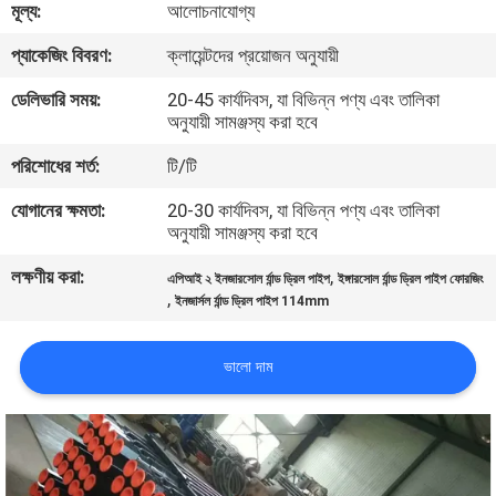
মূল্য:
আলোচনাযোগ্য
মান
প্যাকেজিং বিবরণ:
ক্লায়েন্টদের প্রয়োজন অনুযায়ী
নিয়ন্ত্রণ
ডেলিভারি সময়:
20-45 কার্যদিবস, যা বিভিন্ন পণ্য এবং তালিকা
অনুযায়ী সামঞ্জস্য করা হবে
আমাদের
পরিশোধের শর্ত:
টি/টি
সাথে
যোগানের ক্ষমতা:
20-30 কার্যদিবস, যা বিভিন্ন পণ্য এবং তালিকা
অনুযায়ী সামঞ্জস্য করা হবে
যোগাযোগ
লক্ষণীয় করা:
,
করুন
এপিআই ২ ইনজারসোল র্যান্ড ড্রিল পাইপ
ইঙ্গারসোল র্যান্ড ড্রিল পাইপ ফোরজিং
,
ইনজার্সল র্যান্ড ড্রিল পাইপ 114mm
খবর
ভালো দাম
সব
ক্ষেত্রেই