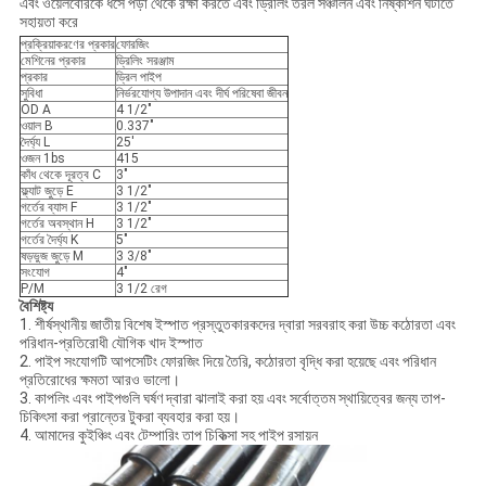
এবং ওয়েলবোরকে ধসে পড়া থেকে রক্ষা করতে এবং ড্রিলিং তরল সঞ্চালন এবং নিষ্কাশন ঘটাতে
সহায়তা করে
প্রক্রিয়াকরণের প্রকার
ফোরজিং
মেশিনের প্রকার
ড্রিলিং সরঞ্জাম
প্রকার
ড্রিল পাইপ
সুবিধা
নির্ভরযোগ্য উপাদান এবং দীর্ঘ পরিষেবা জীবন
OD A
4 1/2"
ওয়াল B
0.337"
দৈর্ঘ্য L
25'
ওজন 1bs
415
কাঁধ থেকে দূরত্ব C
3"
ফ্ল্যাট জুড়ে E
3 1/2"
গর্তের ব্যাস F
3 1/2"
গর্তের অবস্থান H
3 1/2"
গর্তের দৈর্ঘ্য K
5"
ষড়ভুজ জুড়ে M
3 3/8"
সংযোগ
4"
P/M
3 1/2 রেগ
বৈশিষ্ট্য
1. শীর্ষস্থানীয় জাতীয় বিশেষ ইস্পাত প্রস্তুতকারকদের দ্বারা সরবরাহ করা উচ্চ কঠোরতা এবং
পরিধান-প্রতিরোধী যৌগিক খাদ ইস্পাত
2. পাইপ সংযোগটি আপসেটিং ফোরজিং দিয়ে তৈরি, কঠোরতা বৃদ্ধি করা হয়েছে এবং পরিধান
প্রতিরোধের ক্ষমতা আরও ভালো।
3. কাপলিং এবং পাইপগুলি ঘর্ষণ দ্বারা ঝালাই করা হয় এবং সর্বোত্তম স্থায়িত্বের জন্য তাপ-
চিকিৎসা করা প্রান্তের টুকরা ব্যবহার করা হয়।
4. আমাদের কুইঞ্চিং এবং টেম্পারিং তাপ চিকিত্সা সহ পাইপ রসায়ন