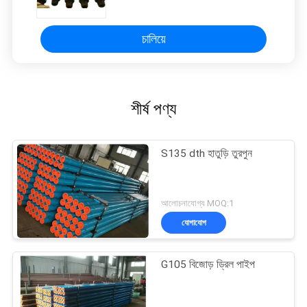
চালিয়ে
শীর্ষ পণ্য
S135 dth হাতুড়ি তুরপুন
আলোচনাযোগ্য MOQ:1
যোগাযোগ
G105 বিজোড় ড্রিল পাইপ