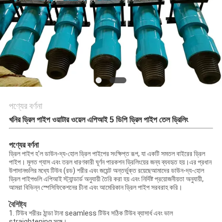
সাইট
ম্যাপ
PRIVACY
POLICY
পণ্যের বর্ণনা
খনির ড্রিল পাইপ ওয়াটার ওয়েল এপিআই 5 ডিপি ড্রিল পাইপ তেল ড্রিলিং
পণ্যের বর্ণনা
ড্রিল পাইপ হ'ল ডাউন-দ্য-হোল ড্রিল পাইপের সংক্ষিপ্ত রূপ, যা একটি সমতল বাইরের ড্রিল
পাইপ। মূলত গ্যাস এবং তরল ধারণকারী ঘূর্ণন পারকশন ড্রিলিংয়ের জন্য ব্যবহৃত হয়।এর প্রধান
উপাদানগুলির মধ্যে টিউব (রড) শরীর এবং জয়েন্ট অন্তর্ভুক্ত রয়েছেআমাদের ডাউন-দ্য-হোল
ড্রিল পাইপগুলি এপিআই স্ট্যান্ডার্ড অনুযায়ী তৈরি করা হয় এবং নির্দিষ্ট প্রয়োজনীয়তা অনুযায়ী,
আমরা বিভিন্ন স্পেসিফিকেশনের চীনা এবং আমেরিকান ড্রিল পাইপ সরবরাহ করি।
বৈশিষ্ট্য
1. টিউব শরীরঃ ঠান্ডা টানা seamless টিউব সঠিক টিউব ব্যাসার্ধ এবং ভাল
straightening সঙ্গে।