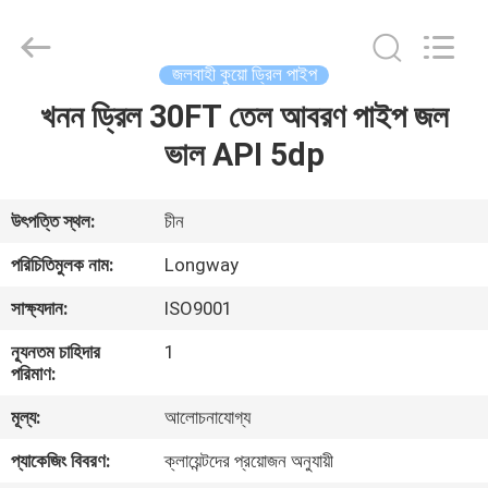
Langfang
Baiwei
Drill
Co.,
Ltd..
জলবাহী কুয়ো ড্রিল পাইপ
All
Rights
Reserved.
খনন ড্রিল 30FT তেল আবরণ পাইপ জল
বাড়ি
ভাল API 5dp
পণ্য
উৎপত্তি স্থল:
চীন
ভিডিও
পরিচিতিমুলক নাম:
Longway
সাক্ষ্যদান:
ISO9001
আমাদের
ন্যূনতম চাহিদার
1
সম্পর্কে
পরিমাণ:
মূল্য:
আলোচনাযোগ্য
কারখানা
প্যাকেজিং বিবরণ:
ক্লায়েন্টদের প্রয়োজন অনুযায়ী
ভ্রমণ