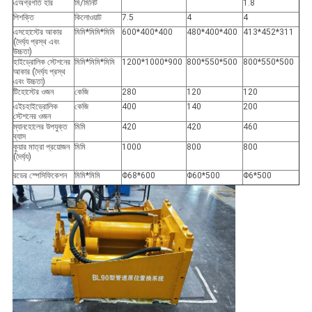
এ
অগ্রগতি হার
মি/মিনিট
1.8
পি
শক্তি
কিলোওয়াট
7.5
4
4
এস
হোস্টের আকার
মিমি*মিমি*মিমি
600*400*400
480*400*400
413*452*311
(দৈর্ঘ্য প্রস্থ এবং
উচ্চতা)
হাইড্রোলিক স্টেশনের
মিমি*মিমি*মিমি
1200*1000*900
800*550*500
800*550*500
আকার (দৈর্ঘ্য প্রস্থ
এবং উচ্চতা)
টি
হোস্টের ওজন
কেজি
280
120
120
এইচ
হাইড্রোলিক
কেজি
400
140
200
স্টেশনের ওজন
ম্যানহোলের উপযুক্ত
মিমি
420
420
460
ব্যাস
কুয়ার মাত্রা প্রয়োজন
মিমি
1000
800
800
(দৈর্ঘ্য)
রডের স্পেসিফিকেশন
মিমি*মিমি
Φ68*600
Φ60*500
Φ6*500