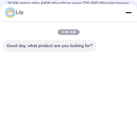
30 KN নামমাত্র শক্তি 4 KW পাইপ ফাটানোর সরঞ্জাম 720-895 মিমি দৈর্ঘ্যের ট্রাঞ্চলেস
পাইপলাইন প্রতিস্থাপনের জন্য
Lily
১.৫মি/মিনিট সর্বোচ্চ পশ্চাৎ টান গতি সহ পাইপ প্রতিস্থাপন ব্যবস্থা, ০.৮মি/মিনিট সর্বনিম্ন
পশ্চাৎ টান গতি এবং ৭.৫ কিলোওয়াট শক্তি সহ পাইপ ব্লাস্টিং সরঞ্জাম
3:36 AM
প্রতি মিনিটে ২.৯ মিটার পশ্চাদপসরণ গতি সম্পন্ন পাইপ ব্লাস্টিং সরঞ্জাম ৬৩০মিমি ব্যাস
Good day, what product are you looking for?
সব
এইচডিডি ড্রিল পাইপ
ডাবল ওয়াল ড্রিল পাইপ
Ingersoll Rand ড্রিল 
জলবাহী কুয়ো ড্রিল পাইপ
পাইপ
পাইপ র‍্যামিং হ্যামার
এইচডিডি রিমার
এইচডিডি বিট এবং ব্লেড
এইচডিডি সুইভেল