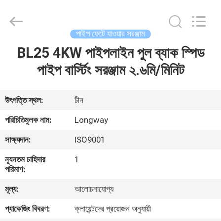
Langfang
Baiwei
Drill
Co.,
Ltd..
পাইপ ফেটে যাওয়ার সরঞ্জাম
All
Rights
Reserved.
BL25 4KW পাইপলাইন পুল ব্যাক স্পিড
বাড়ি
পাইপ বার্স্টিং সরঞ্জাম ২.৬মি/মিনিট
পণ্য
উৎপত্তি স্থল:
চীন
ভিডিও
পরিচিতিমুলক নাম:
Longway
সাক্ষ্যদান:
ISO9001
আমাদের
ন্যূনতম চাহিদার
1
সম্পর্কে
পরিমাণ:
মূল্য:
আলোচনাযোগ্য
কারখানা
প্যাকেজিং বিবরণ:
ক্লায়েন্টদের প্রয়োজন অনুযায়ী
ভ্রমণ