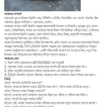
আমাদের সম্পর্কে
ল্যাংফ্যাং বুডওয়েইজার ড্রিলিং কোং, লিমিটেড বেইজিং, তিয়ানজিন এবং হেবেই- ইয়ংকিং শিল্প
অঞ্চলের কেন্দ্রে অবস্থিত। ল্যাংফ্যাং, হেবেই।
আমাদের সংস্থা একটি ড্রিলিং সরঞ্জাম উত্পাদনকারী উদ্যোগ যা ডিজাইন, ভূতত্ত্ব, কূপ, ডাবল-
ওয়াল, পেট্রোলিয়াম, অগার এবং অন্যান্য বিশেষ ড্রিল পাইপগুলিকে একীভূত করে। সেইসাথে
অ-খনন বিশেষ ড্রিলিং সরঞ্জাম, যেমন পাইলট ড্রিল, রটার, রিমার, জ্বালানী সাশ্রয়কারী,
বায়ুসংক্রান্ত ট্যাম্পার এবং পাইপ ব্লাস্টার।
আমরা বিশেষভাবে সুপরিচিত দেশীয় বিশেষজ্ঞ মিঃ ঝোউ শেংফেং-কে জেনারেল ম্যানেজার হিসাবে
আমন্ত্রণ জানিয়েছি, তিনি এইচডিডি ড্রিলিং সরঞ্জাম এবং প্রক্রিয়াকরণ প্রযুক্তিতে নিযুক্ত
একজন প্রযুক্তিগত পরামর্শদাতা। একটি শক্তিশালী গবেষণা দল পণ্যের গুণমান, নতুন পণ্য
উন্নয়ন এবং বিক্রয়োত্তর পরিষেবার ভিত্তি স্থাপন করেছে।
আমাদের সেবা
1. ড্রিল পাইপ কঠোরভাবে API ISO9001 মান অনুযায়ী
2. প্যাকেজ ফেরত দেওয়ার এক মাসের মধ্যে আপনি যদি মানের সমস্যা খুঁজে পান।
3. চুক্তি অনুযায়ী কঠোরভাবে সমস্ত বাধ্যবাধকতা এবং দায়িত্ব পূরণ করুন
4. 24 ঘন্টা অনলাইন গ্রাহক পরিষেবা, আমাদের সাথে যোগাযোগ করতে দ্বিধা বোধ করুন।
FAQ
প্রশ্ন: আপনার ডেলিভারি সময় কত?
উত্তর: সাধারণত উত্পাদন করতে 20 দিন সময় লাগে। স্টকে থাকলে 3 দিনের মধ্যে।
প্রশ্ন: কিভাবে গুণমান নিয়ন্ত্রণ করবেন?
উত্তর: চালানের আগে আমাদের প্রত্যেক ড্রিল রড পরীক্ষা ও পরীক্ষা করা উচিত।
প্রশ্ন: আপনি কি নমুনা অর্ডারে রাজি?
উত্তর: হ্যাঁ, আমরা আমাদের গুণমান পরীক্ষার জন্য আপনার নমুনা অর্ডারকে স্বাগত জানাই।
প্রশ্ন: আপনার ড্রিল রডের তাপ চিকিত্সা আছে?