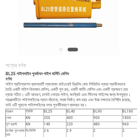
সাইট
ম্যাপ
PRIVACY
POLICY
পণ্যের বর্ণনা
BL25 পাইপলাইন পুনর্বাসন পাইপ বার্স্টিং মেশিন
বর্ণনা
পাইপ প্রতিস্থাপন ব্যবস্থাটি ল্যাংফ্যাং বাইওয়েই ড্রিলিং কোং লিমিটেড দ্বারা স্বাধীনভাবে
তৈরি একটি পাইপ বিভাজন মেশিন, একটি পুল রড, একটি কাটিং মেশিন এবং একটি প্রসারণ হেড
দ্বারা গঠিত। এটি আবরণ, ঢালাই লোহার পাইপ, কংক্রিট এবং স্টিলের পাইপের জন্য উপযুক্ত।
সরঞ্জামটিতে পাইপলাইনের স্থান বাঁচানো, সহজ নির্মাণ, কম খরচ এবং উচ্চ দক্ষতার বৈশিষ্ট্য রয়েছে,
তাই এটি পুরানো পাইপলাইনের নগর পুনর্নবীকরণে ব্যবহৃত হয়।
প্রকল্প
ইউনিট
BL25
BL40
BL90
BL180
লোড
KN
250
400
900
1800
পূর্ণ থ্রাস্ট
KN
140
220
480
960
সর্বোচ্চ পুল-ব্যাক
মি/মিনিট
2.6
2.9
2
2
গতি