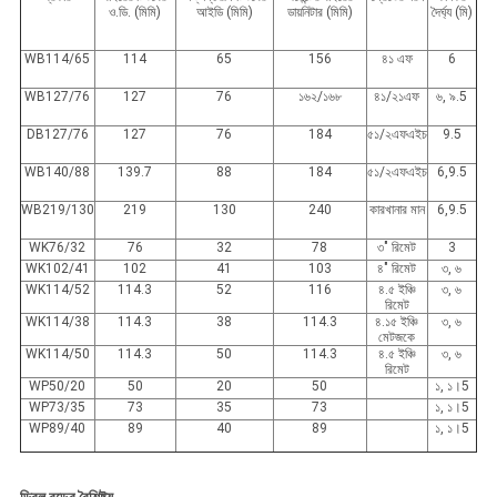
ও.ডি. (মিমি)
আইডি (মিমি)
ডায়নিটার (মিমি)
দৈর্ঘ্য (মি)
WB114/65
114
65
156
৪১ এফ
6
WB127/76
127
76
১৬২/১৬৮
৪১/২১এফ
৬, ৯.5
DB127/76
127
76
184
৫১/২এফএইচ
9.5
WB140/88
139.7
88
184
৫১/২এফএইচ
6,9.5
WB219/130
219
130
240
কারখানার মান
6,9.5
WK76/32
76
32
78
৩" রিমেট
3
WK102/41
102
41
103
৪" রিমেট
৩, ৬
WK114/52
114.3
52
116
৪.৫ ইঞ্চি
৩, ৬
রিমেট
WK114/38
114.3
38
114.3
৪.১৫ ইঞ্চি
৩, ৬
মেটজকে
WK114/50
114.3
50
114.3
৪.৫ ইঞ্চি
৩, ৬
রিমেট
WP50/20
50
20
50
১, ১।5
WP73/35
73
35
73
১, ১।5
WP89/40
89
40
89
১, ১।5