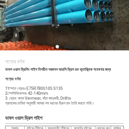
সাইট
ম্যাপ
PRIVACY
POLICY
পণ্যের বর্ণনা
ডাবল ওয়াল ড্রিলিং পাইপ বিপরীত সঞ্চালন আরসি ড্রিল রড ভূতাত্ত্বিক গবেষণার জন্য
পণ্যের বর্ণনা
1ইস্পাত গ্রেডঃ E75R780G105 S135
2স্পেসিফিকেশনঃ 42-140mm
3. থ্রেড: জন্য Vermeer, খাঁচা জাদুকরী, Drillto
গ্রাহকের চাহিদা অনুযায়ী আমরা সব ধরনের ড্রিল রড তৈরি করতে পারি।
ডাবল ওয়াল ড্রিল পাইপ
প্রকার
বাইরের টিউবের
অভ্যন্তরীণ টিউবের
জয়েন্টের বাইরের
থ্রেডের ধরন
কার্যকর