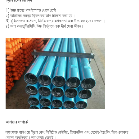
ড্রিল রডের বৈশিষ্ট্য
1) উচ্চ মানের খাদ ইস্পাত থেকে তৈরি।
২) আমাদের সমস্ত ড্রিল রড তাপ চিকিত্সা করা হয়।
3) যুক্তিসঙ্গত কাঠামো, নির্ভরযোগ্য কর্মক্ষমতা এবং উচ্চ ব্যবহারের দক্ষতা।
৪) ভাল কনসেন্ট্রিসিটি, উচ্চ নির্ভুলতা এবং দীর্ঘ সেবা জীবন।
আমাদের সম্পর্কে
ল্যাংফ্যাং বাইওয়ে ড্রিল কোং লিমিটেড বেইজিং, তিয়ানজিন এবং হেবেই-ইয়ংকিং শিল্প এলাকার
কেন্দ্রে অবস্থিত। ল্যাংফ্যাং হেবেই।