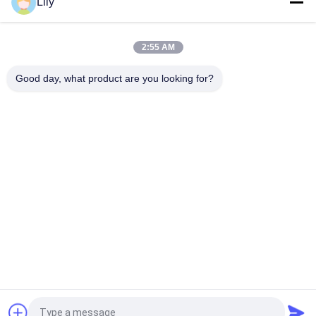
Lily
পোল
৮৯ মিমি বাইরের ব্যাসার্ধের বিপরীত সঞ্চালন ড্রিল পাইপ ৩ মিটার দীর্ঘ
2:55 AM
102 মিমি ডাবল ওয়াল ড্রিল পাইপ 4" রিমেট রিভার্স সার্কুলেশন
Good day, what product are you looking for?
সব
এইচডিডি ড্রিল পাইপ
ডাবল ওয়াল ড্রিল পাইপ
Ingersoll Rand ড্রিল 
জলবাহী কুয়ো ড্রিল পাইপ
পাইপ
পাইপ র‍্যামিং হ্যামার
এইচডিডি রিমার
এইচডিডি বিট এবং ব্লেড
এইচডিডি সুইভেল