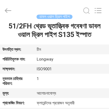
Langfang
Baiwei
Drill
Co.,
Ltd..
ডাবল ওয়াল ড্রিল পাইপ
All
Rights
Reserved.
51/2FH থ্রেড ভূতাত্ত্বিক গবেষণা ডাবল
বাড়ি
ওয়াল ড্রিল পাইপ S135 ইস্পাত
পণ্য
উৎপত্তি স্থল:
চীন
ভিডিও
পরিচিতিমুলক নাম:
Longway
সাক্ষ্যদান:
ISO9001
আমাদের
ন্যূনতম চাহিদার
1
সম্পর্কে
পরিমাণ:
মূল্য:
আলোচনাযোগ্য
কারখানা
প্যাকেজিং বিবরণ:
ক্লায়েন্টদের প্রয়োজন অনুযায়ী
ভ্রমণ