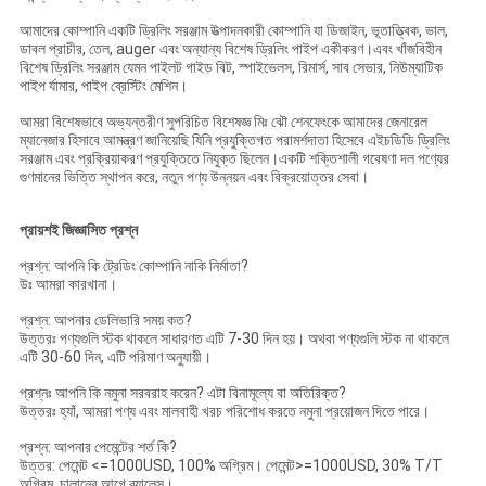
আমাদের কোম্পানি একটি ড্রিলিং সরঞ্জাম উত্পাদনকারী কোম্পানি যা ডিজাইন, ভূতাত্ত্বিক, ভাল,
ডাবল প্রাচীর, তেল, auger এবং অন্যান্য বিশেষ ড্রিলিং পাইপ একীকরণ।এবং খাঁজবিহীন
বিশেষ ড্রিলিং সরঞ্জাম যেমন পাইলট গাইড বিট, স্পাইভেলস, রিমার্স, সাব সেভার, নিউম্যাটিক
পাইপ র্যামার, পাইপ ব্রেস্টিং মেশিন।
আমরা বিশেষভাবে অভ্যন্তরীণ সুপরিচিত বিশেষজ্ঞ মিঃ ঝৌ শেনফেংকে আমাদের জেনারেল
ম্যানেজার হিসাবে আমন্ত্রণ জানিয়েছি যিনি প্রযুক্তিগত পরামর্শদাতা হিসেবে এইচডিডি ড্রিলিং
সরঞ্জাম এবং প্রক্রিয়াকরণ প্রযুক্তিতে নিযুক্ত ছিলেন।একটি শক্তিশালী গবেষণা দল পণ্যের
গুণমানের ভিত্তি স্থাপন করে, নতুন পণ্য উন্নয়ন এবং বিক্রয়োত্তর সেবা।
প্রায়শই জিজ্ঞাসিত প্রশ্ন
প্রশ্ন: আপনি কি ট্রেডিং কোম্পানি নাকি নির্মাতা?
উঃ আমরা কারখানা।
প্রশ্ন: আপনার ডেলিভারি সময় কত?
উত্তরঃ পণ্যগুলি স্টক থাকলে সাধারণত এটি 7-30 দিন হয়। অথবা পণ্যগুলি স্টক না থাকলে
এটি 30-60 দিন, এটি পরিমাণ অনুযায়ী।
প্রশ্নঃ আপনি কি নমুনা সরবরাহ করেন? এটা বিনামূল্যে বা অতিরিক্ত?
উত্তরঃ হ্যাঁ, আমরা পণ্য এবং মালবাহী খরচ পরিশোধ করতে নমুনা প্রয়োজন দিতে পারে।
প্রশ্ন: আপনার পেমেন্টের শর্ত কি?
উত্তর: পেমেন্ট <=1000USD, 100% অগ্রিম। পেমেন্ট>=1000USD, 30% T/T
অগ্রিম, চালানের আগে ব্যালেন্স।